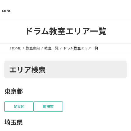
コ
ナ
ン
ビ
MENU
テ
ゲ
ン
ー
ツ
シ
ドラム教室エリア一覧
へ
ョ
ス
ン
キ
に
HOME
教室案内
教室一覧
ドラム教室エリア一覧
ッ
移
プ
動
エリア検索
東京都
足立区
町田市
埼玉県