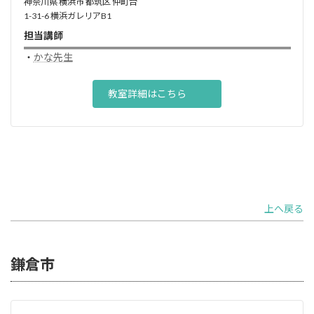
神奈川県 横浜市 都筑区 仲町台
1-31-6 横浜ガレリアB1
担当講師
・
かな先生
教室詳細はこちら
上へ戻る
鎌倉市