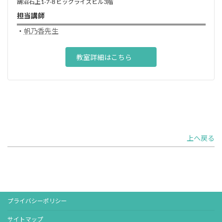
鵠沼石上1-7-8 ビックライズビル3階
担当講師
・
帆乃香先生
教室詳細はこちら
上へ戻る
プライバシーポリシー
サイトマップ