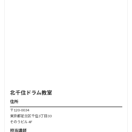
北千住ドラム
教室
住所
〒120-0034
東京都足立区千住3丁目33
そのうビル 4F
担当講師