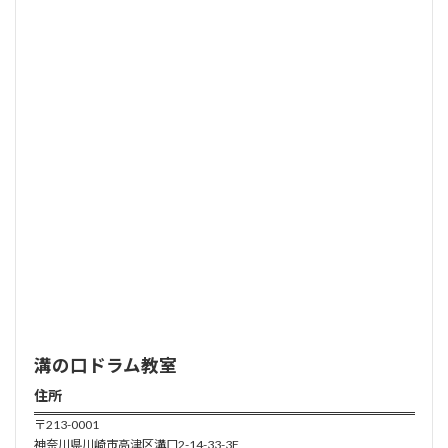
溝の口ドラム
教室
住所
〒213-0001
神奈川県川崎市高津区溝口2-14-33-3F