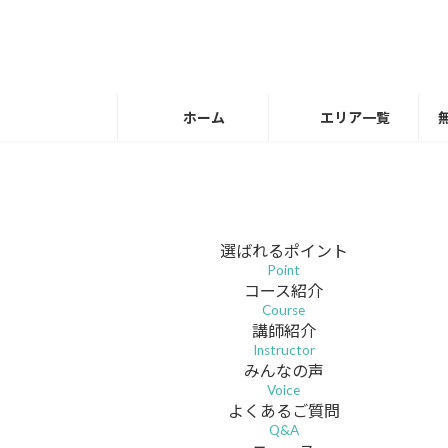
コ
ナ
ン
ビ
テ
ゲ
ン
ー
ツ
シ
ホーム
エリア一覧
へ
ョ
ス
ン
キ
に
ッ
移
プ
動
選ばれるポイント
Point
コース紹介
Course
講師紹介
Instructor
みんなの声
Voice
よくあるご質問
Q&A