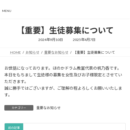
コ
ナ
ン
ビ
MENU
テ
ゲ
ン
ー
ツ
シ
【重要】生徒募集について
へ
ョ
ス
ン
最
2024年9月10日
2025年4月7日
終
キ
に
更
ッ
移
新
HOME
お知らせ
重要なお知らせ
【重要】生徒募集について
日
プ
動
時
:
お世話になっております。ほのかドラム教室代表の帆乃香です。
本日をもちまして生徒様の募集を女性及びお子様限定とさせてい
ただきます。
誠に勝手ではございますが、ご理解の程よろしくお願いいたしま
す。
重要なお知らせ
カテゴリー
前の記事