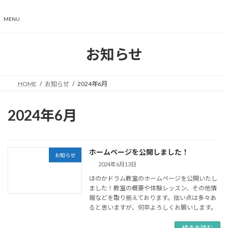
コ
ナ
ン
ビ
MENU
テ
ゲ
ン
ー
ツ
シ
お知らせ
へ
ョ
ス
ン
キ
に
HOME
お知らせ
2024年6月
ッ
移
プ
動
2024年6月
ホームページを公開しました！
お知らせ
2024年6月13日
ほのかドラム教室のホームページを公開いたし
ました！教室の概要や体験レッスン、その他情
報などを取り揃えております。拙い点は多々あ
ると思いますが、何卒よろしくお願いします。
続きを読む