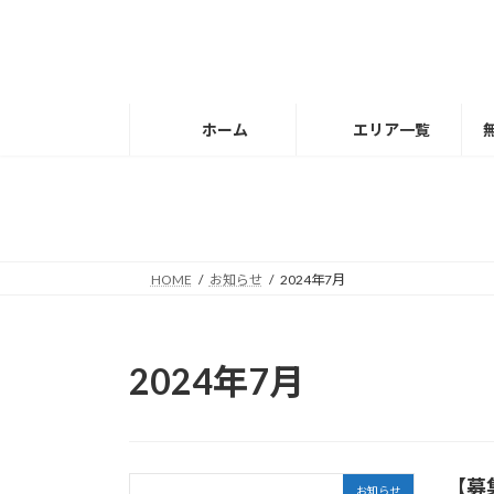
コ
ナ
ン
ビ
テ
ゲ
ン
ー
ツ
シ
ホーム
エリア一覧
へ
ョ
ス
ン
キ
に
ッ
移
プ
動
HOME
お知らせ
2024年7月
2024年7月
【募
お知らせ