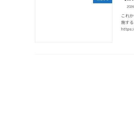
202
これか
施する
https: